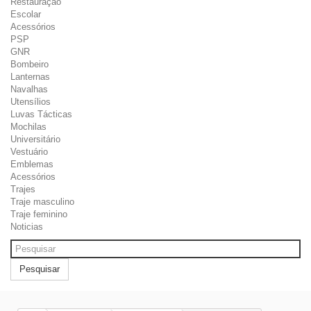
Restauração
Escolar
Acessórios
PSP
GNR
Bombeiro
Lanternas
Navalhas
Utensílios
Luvas Tácticas
Mochilas
Universitário
Vestuário
Emblemas
Acessórios
Trajes
Traje masculino
Traje feminino
Noticias
Pesquisar