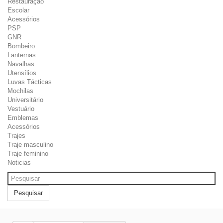
Restauração
Escolar
Acessórios
PSP
GNR
Bombeiro
Lanternas
Navalhas
Utensílios
Luvas Tácticas
Mochilas
Universitário
Vestuário
Emblemas
Acessórios
Trajes
Traje masculino
Traje feminino
Noticias
Pesquisar