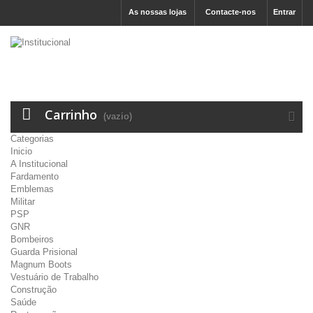
As nossas lojas
Contacte-nos
Entrar
Carrinho
(vazio)
Categorias
Inicio
A Institucional
Fardamento
Emblemas
Militar
PSP
GNR
Bombeiros
Guarda Prisional
Magnum Boots
Vestuário de Trabalho
Construção
Saúde