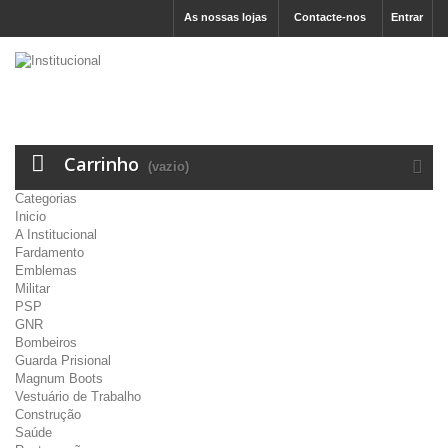
As nossas lojas
Contacte-nos
Entrar
Carrinho
(vazio)
Categorias
Inicio
A Institucional
Fardamento
Emblemas
Militar
PSP
GNR
Bombeiros
Guarda Prisional
Magnum Boots
Vestuário de Trabalho
Construção
Saúde