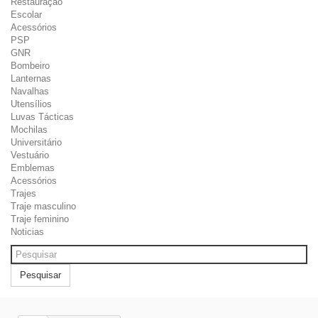
Restauração
Escolar
Acessórios
PSP
GNR
Bombeiro
Lanternas
Navalhas
Utensílios
Luvas Tácticas
Mochilas
Universitário
Vestuário
Emblemas
Acessórios
Trajes
Traje masculino
Traje feminino
Noticias
Pesquisar