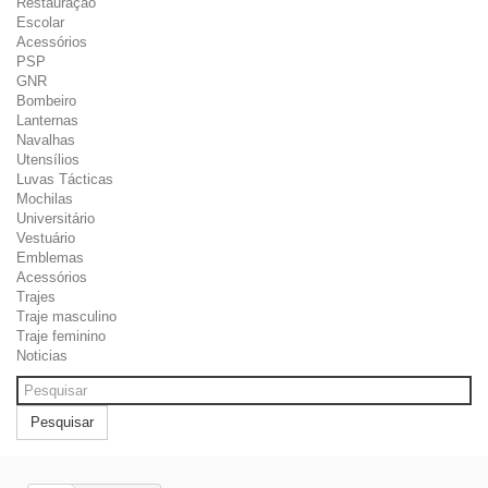
Restauração
Escolar
Acessórios
PSP
GNR
Bombeiro
Lanternas
Navalhas
Utensílios
Luvas Tácticas
Mochilas
Universitário
Vestuário
Emblemas
Acessórios
Trajes
Traje masculino
Traje feminino
Noticias
Pesquisar