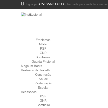
Ligue já:
+351 256 833 033
(chamada para rede fixa nacion
Emblemas
Militar
PSP
GNR
Bombeiros
Guarda Prisional
Magnum Boots
Vestuário de Trabalho
Construção
Saúde
Restauração
Escolar
Acessórios
PSP
GNR
Bombeiro