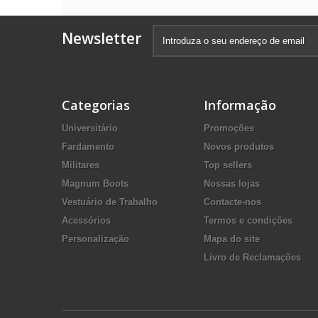
Newsletter
Categorias
Informação
Universitário
Promoções
Fardamento
Novos produtos
Militares
Top sellers
Magnum Boots
Nossas lojas
Vestuário de Trabalho
Contacte-nos
Acessórios
Termos e condições
Personalização
Mapa do site
Livro de Reclamações