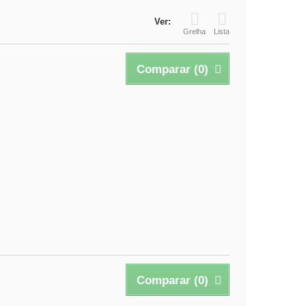
Ver:
Grelha
Lista
Comparar (
0
)
Comparar (
0
)