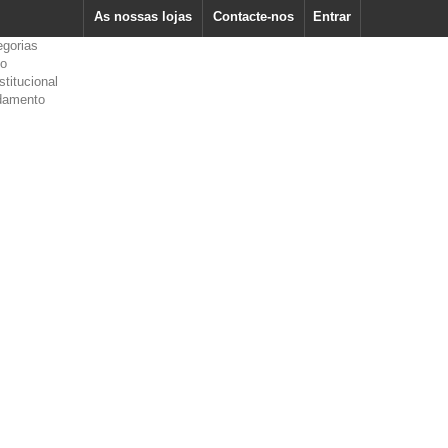
As nossas lojas
Contacte-nos
Entrar
egorias
io
stitucional
damento