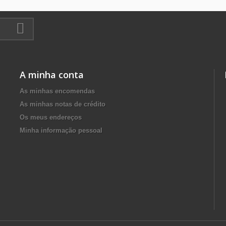
A minha conta
As minhas encomendas
As minhas notas de crédito
Os meus endereços
Minha informação pessoal