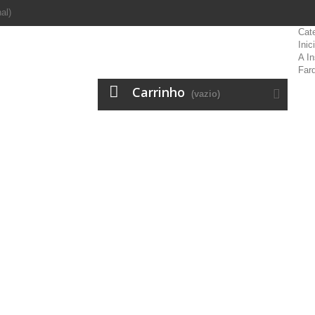
al)
Cat
Inic
A In
Far
Carrinho
(vazio)