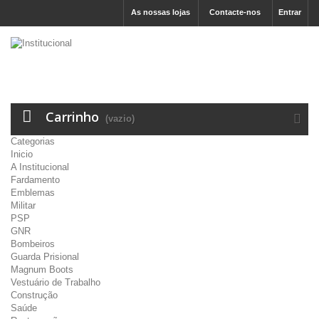
As nossas lojas
Contacte-nos
Entrar
Carrinho
(vazio)
Categorias
Inicio
A Institucional
Fardamento
Emblemas
Militar
PSP
GNR
Bombeiros
Guarda Prisional
Magnum Boots
Vestuário de Trabalho
Construção
Saúde