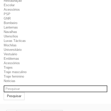
Restauração
Escolar
Acessórios
PSP
GNR
Bombeiro
Lanternas
Navalhas
Utensílios
Luvas Tácticas
Mochilas
Universitário
Vestuário
Emblemas
Acessórios
Trajes
Traje masculino
Traje feminino
Noticias
Pesquisar