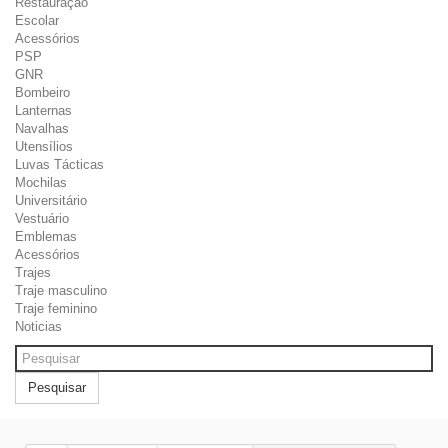
Restauração
Escolar
Acessórios
PSP
GNR
Bombeiro
Lanternas
Navalhas
Utensílios
Luvas Tácticas
Mochilas
Universitário
Vestuário
Emblemas
Acessórios
Trajes
Traje masculino
Traje feminino
Noticias
Pesquisar